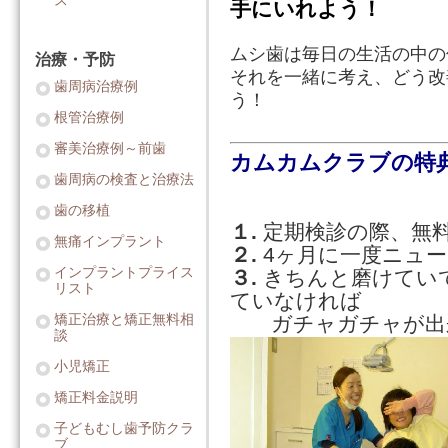
ス
手にいれよう！
ムシ歯は毎日の生活の中の
治療・予防
それを一緒に考え、どう改
歯周病治療例
う！
根管治療例
審美治療例～前歯
カムカムクラブの特
歯周病の検査と治療法
歯の移植
１.
定期検診の際、無
無痛インプラント
２.
4ヶ月に一度ニュ
インプラントプライス
３.
きちんと磨けてい
リスト
ていなければ
ガチャガチャが出
矯正治療と矯正無料相
談
小児矯正
矯正料金説明
子どもむし歯予防クラ
ブ