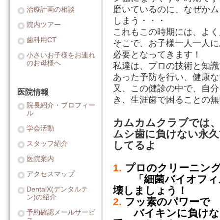
磨いているのに、なぜかム
治療計画の相談
しまう・・・
院内ツアー
これもこの時期には、よく
歯科用CT
そこで、お子様一人一人に
必要となってきます！
小さいお子様をお連れ
のお母様へ
私達は、プロの技術と知識
あった予防を行い、健康な
又、この健診の中で、自分
医院情報
き、生涯歯で困ることの無
院長紹介・プロフィー
ル
カムカムクラブでは
学会活動
ムシ歯に負けない永久
してるよ
スタッフ紹介
医院案内
1.
プロのクリーニン
アクセスマップ
「細菌バイオフィ
壊しましょう！
DentalX(デンタルテ
ン)の紹介
2.
フッ素のパワーで
バイキンに負けな
予約確認メールサービ